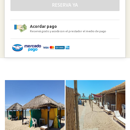
RESERVA YA
Acordar pago
Reservá gratis y acodá con el prestador el medio de pago
AR$105.000,00
SKU
ALQ
CAR
PAM
BC2
023