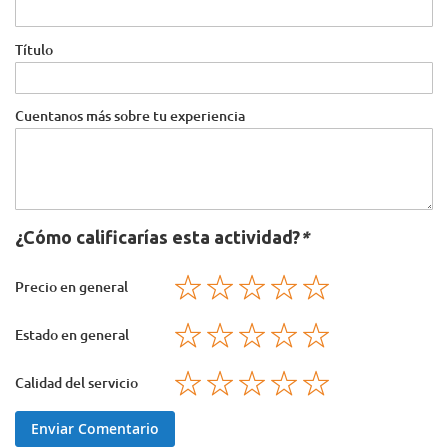
Título
Cuentanos más sobre tu experiencia
¿Cómo calificarías esta actividad?
*
1
2
3
4
5
Precio en general
star
stars
stars
stars
stars
1
2
3
4
5
Estado en general
star
stars
stars
stars
stars
1
2
3
4
5
Calidad del servicio
star
stars
stars
stars
stars
Enviar Comentario