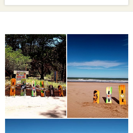
AR$6.000,00
SKU
ALQ
TBLS
AND
BRD